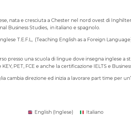
lese, nata e cresciuta a Chester nel nord ovest di Inghilt
onal Business Studies, in italiano e spagnolo.
nglese T.E.F.L, (Teaching English as a Foreign Language)
so presso una scuola di lingue dove insegna inglese a stude
 KEY, PET, FCE e anche la certificazione IELTS e Business
lia cambia direzione ed inizia a lavorare part time per un
English
(
Inglese
)
Italiano