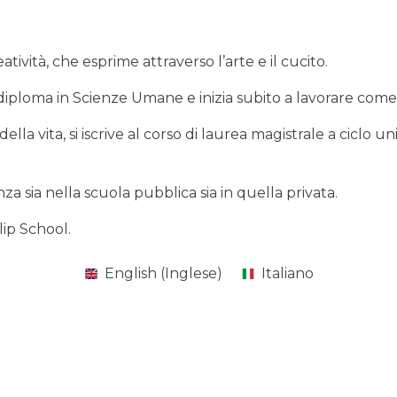
ività, che esprime attraverso l’arte e il cucito.
si diploma in Scienze Umane e inizia subito a lavorare come
ella vita, si iscrive al corso di laurea magistrale a ciclo
za sia nella scuola pubblica sia in quella privata.
lip School.
English
(
Inglese
)
Italiano