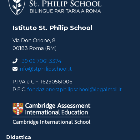
Istituto St. Philip School
Via Don Orione, 8
00183 Roma (RM)
+39 06 7061 3374
info@stphilipschool.it
P.IVA e C.F. 16290561006
P.E.C.
fondazionestphilipschool@legalmail.it
Didattica