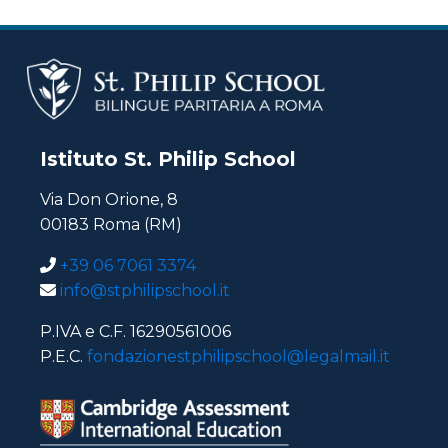
Istituto St. Philip School
Via Don Orione, 8
00183 Roma (RM)
+39 06 7061 3374
info@stphilipschool.it
P.IVA e C.F. 16290561006
P.E.C.
fondazionestphilipschool@legalmail.it