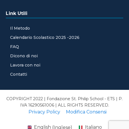
Link Utili
Il Metodo
Calendario Scolastico 2025 -2026
FAQ
Dicono di noi
Lavora con noi
Contatti
COPYRIGHT 2022 | Fondazione St. Philip School - ETS | P.
IVA 16290561006 | ALL RIGHTS RESERVED.
Privacy Policy
Modifica Consensi
English
(
Inglese
)
Italiano