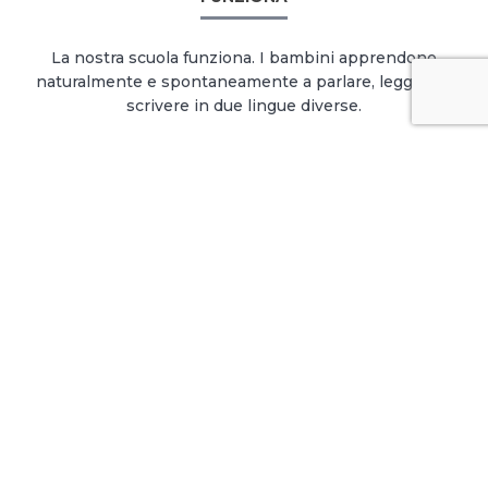
La nostra scuola funziona. I bambini apprendono
naturalmente e spontaneamente a parlare, leggere e
scrivere in due lingue diverse.
LINGUA E CULTURA CINESE
La scuola introduce un corso di lingua e cultura cinese
dal terzo anno della scuola primaria. Gli alunni della
scuola secondaria avranno così la possibilità di ottenere
la certificazione Hanban YCT 1.