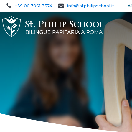
+39 06 7061 3374
info@stphilipschool.it
A