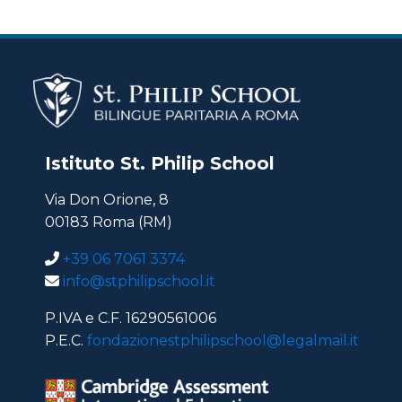
Istituto St. Philip School
Via Don Orione, 8
00183 Roma (RM)
+39 06 7061 3374
info@stphilipschool.it
P.IVA e C.F. 16290561006
P.E.C.
fondazionestphilipschool@legalmail.it