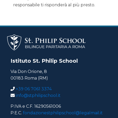
responsabile ti risponderà al più presto.
Istituto St. Philip School
Via Don Orione, 8
00183 Roma (RM)
+39 06 7061 3374
info@stphilipschool.it
P.IVA e C.F. 16290561006
P.E.C.
fondazionestphilipschool@legalmail.it