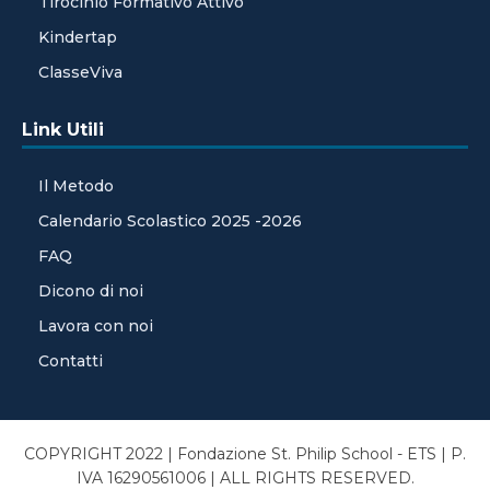
Tirocinio Formativo Attivo
Kindertap
ClasseViva
Link Utili
Il Metodo
Calendario Scolastico 2025 -2026
FAQ
Dicono di noi
Lavora con noi
Contatti
COPYRIGHT 2022 | Fondazione St. Philip School - ETS | P.
IVA 16290561006 | ALL RIGHTS RESERVED.